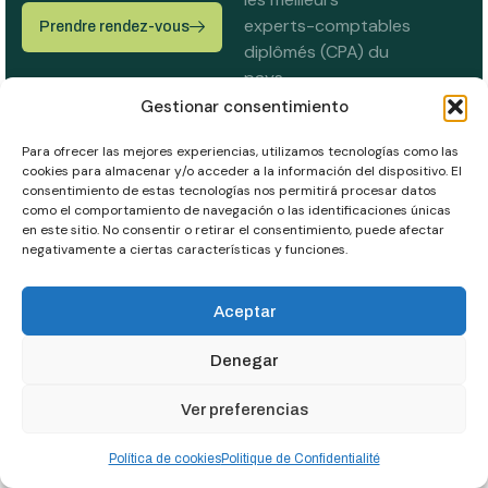
experts-comptables
Prendre rendez-vous
diplômés (CPA) du
pays.
Gestionar consentimiento
Entreprise
Contact
Para ofrecer las mejores experiencias, utilizamos tecnologías como las
Accueil
C/Polop, Pol. I I-8,
cookies para almacenar y/o acceder a la información del dispositivo. El
Ptda. Cachapet,
Services
consentimiento de estas tecnologías nos permitirá procesar datos
03330, Crevillente
como el comportamiento de navegación o las identificaciones únicas
Nos produits
en este sitio. No consentir o retirar el consentimiento, puede afectar
(Alicante), España.
Blog
negativamente a ciertas características y funciones.
Contact
T:
+34 610 95 84
Aceptar
41
E:
info@codisca.com
Mentions Légales
® Tous droits réservés |
Denegar
Politique relative aux cookies
Design web Alicante
Politique de Confidentialité
Ver preferencias
Política de cookies
Politique de Confidentialité