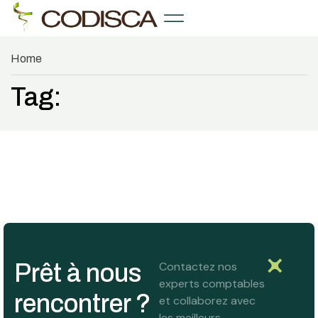
Home
Tag:
Prêt à nous
Contactez nos
experts comptables
rencontrer ?
et collaborez avec
les meilleurs